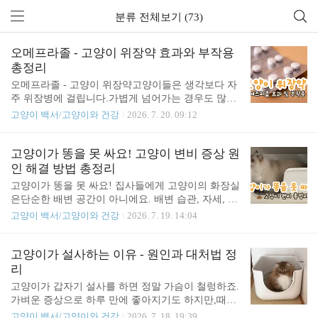
분류 전체보기 (73)
오메프라졸 - 고양이 위장약 효과와 부작용
총정리
오메프라졸 - 고양이 위장약고양이들은 생각보다 자
주 위장병에 걸립니다.가볍게 넘어가는 경우도 많지
만병원에 가서 약을 처방 받아 먹어야 하는 경우도
고양이 백서/고양이와 건강
2026. 7. 20. 09:12
있죠. 그런 고양이 위장약 중 하나가 바로 오메프라
졸입니다.오메프라졸은 위산 분비량을 조절해주는위
장 관련 약물이에요. 원래는 사람이 복용하는 약이지
고양이가 똥을 못 싸요! 고양이 변비 증상 원
만,고양이의 소화불량이나 위염,위궤양 같은 위장 질
인 해결 방법 총정리
환 치료에도종종 처방되는 약이랍니다.​저희 집 쏘피
고양이가 똥을 못 싸요! 집사들에게 고양이의 화장실
는 이따금씩 사료를 거부하는 시기가 있는데,그때마
은단순한 배변 공간이 아니에요. 배변 습관, 자세, 변
다 병원에서 건강검진을 해봐도딱히 이상 소견이 없
의 형태 하나하나가고양이의 건강 상태를 보여주는
고양이 백서/고양이와 건강
2026. 7. 19. 14:04
고 수치도 전부 정상 범위로 나와요.그래서 병원에서
중요한 신호이기 때문에,고양이를 키우다 보면 자연
는 가벼운 위염 정도로 판단하고약을 처방해주시곤
스럽게화장실에 자주 눈길이 가게 되죠. 그런데 이런
해요. 또 갑자기 사료를 소화하지 못하고 게워내기
배변 관련 이슈 중에서생각보다 흔하게 겪는 문제가
고양이가 설사하는 이유 - 원인과 대처법 정
시작하면하루씩 걸러가며 구토를 반복하는데,이때도
바로 '변비'예요. 생각보다 많은 고양이들이 겪는 문
리
활동성이나 배변은 특별히..
제라서집사의 세심한 관찰과 관리가 꼭 필요합니다.
고양이가 갑자기 설사를 하면 정말 가슴이 철렁하죠.
저희 집 쏘피도 완전한 변비까지는 아니지만변이 늘
가벼운 증상으로 하루 만에 좋아지기도 하지만,때로
단단한 편이고가벼운 변비 경향이 있어서,저 역시 늘
는 심각한 질환의 신호일 수도 있어서일단 우리 고양
고양이 백서/고양이와 건강
2026. 7. 18. 19:39