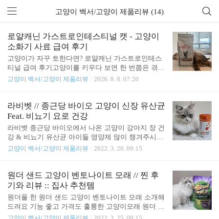
고양이 백서/고양이 제품리뷰 (14)
로얄캐닌 가스트로인테스티널 캣 - 고양이
소화기 사료 급여 후기
고양이가 자꾸 토한다면? 로얄캐닌 가스트로인테스
티널 급여 후기고양이를 키우다 보면 한 번쯤은 겪게
되는 문제가 바로 소화기 트러블이에요. 구토나 설사
고양이 백서/고양이 제품리뷰
2026. 8. 8. 07:20
가 반복되면 단순히 "가끔 그럴 수도 있지"라고 넘기
기엔 걱정이 되는 게 사실이에요. 실제로 소화기 문
제는 방치하면 전신 건강에까지 영향을 줄 수 있어
라비벳 // 종근당 바이오 고양이 신장 유산균
서, 정확한 원인 파악과 관리가 정말 중요해요. 오늘
Feat. 비뇨기 요로 건강
은 저희 쏘피가 실제로 급여하고 있는 처방 사료, 로
라비벳 종근당 바이오에서 나온 고양이 강아지 장 건
얄캐닌 가스트로인테스티널 건사료에 대해 자세히
강 & 비뇨기 유산균 아이들 영양제 많이 챙겨주시
정리해보려고 해요.​왜 이 사료를 급여하게 됐는지저
죠? 여러 가지 영양제 중에 정말 중요한 것이 바로 유
고양이 백서/고양이 제품리뷰
2022. 3. 26. 09:15
희 쏘피는 위염이나 장염이 심각한 수준까지는 아니
산균이라고 예전 포스팅에서도 여러 번 언급했던 적
지만, 가볍게 자주 재발하는 편이었어요. 다행히 설
이 있는데요, 고양이의 장 건강이 면역력과도 직결되
사는 없었지만 구토를 유독 자주 했었는데, 여러 치
는 거라서 정말 꼭 챙겨주셔야 해요. 그래서 오늘은
원더 샌드 고양이 벤토나이트 모래 // 찐 후
료제를 시도해봐도 눈에 띄게 개선되지 않더라고요.
종근당 바이오에서 나온 라비벳이라는 윤산균을 소
기와 리뷰 :: 집사 추천템
결국 병원에서 ..
개해드려볼까 합니다. 종근당 바이오라니, 이름만 들
원더풀 한 원더 샌드 고양이 벤토나이트 모래 소개해
어도 막 믿음이 가지 않으시나요? 워낙 유산균으로
드려요 기능 좋고 가격도 훌륭한 고양이모래 원더 샌
유명한 회사이다 보니 그냥 안심이 되는 것 같아요.
드인데요 천연 벤토나이트를 직수입하여 국내에서
고양이 백서/고양이 제품리뷰
2022. 3. 25. 09:15