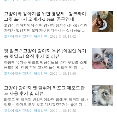
라비벳 유산균은 종근당 바이오와 동물의약품 전문
생산되고 있는 품질 좋은 모래입니다 대부분의 벤토
기업 이글벳이 함께 직접 개발한 프로바이오틱스입
나이트의 문제는 수분이 날아가서 갈수록 건조해지
니다. 사람이 먹는 것과 동일한 과정으로 제조되었기
고 먼지가 날린다는 거예요 모래 먼지로 인해 고양이
고양이와 강아지를 위한 영양제 - 씽크라이
때문에 믿고 급여하셔도 될 것 같아요. 라비벳 유산
들이 결막염이 생기고 기관지에 문제가 생기기 때문
크펫 프레시 오메가-3 Feat. 공구안내
균은 비뇨기 건..
에 벤토 모래의 큰 단점이 아닐 수 없습니다. 그런데
고양이 강아지에게 어떤 영양제 챙겨주시나요? 여러
또 건조해진 모래는 흡수력이 떨어지기 때문에 응고
가지가 있겠지만 오메가-3 챙겨주시는 집사님들 많
력도 나빠질 수밖에 없어요. 하지만 원더 샌드는 기
이 계실 거예요. 저도 여러 가지 챙겨주고 있지만 그
고양이 백서/고양이 제품리뷰
2022. 3. 18. 14:02
초 수분을 유지하면서 끝까지 응고력과 흡수력을 유
중에서 잊지 않게 급여하는 영양제가 바로 오메가-3
지해 준다는 것이 큰 장점이에요. 당연히 건조해지지
입니다. 강아지나 고양이는 오메가-3의 체내 생성이
않으니 먼지도 날리지 않고요! 원더 샌드는 유향과
어려워요. 그래서 일반적으로 영양제 형태로 꼭 급여
펫 밀크 // 고양이 강아지 우유 [아침엔 유기
무향으로 총 4가지 종류가 있습니다. 그중에서 감사
를 해줘야 합니다. 잘 알고 계시겠지만 오메가-3(EPA
농 펫밀크] 솔직 후기 및 리뷰
하게도 쏘피와 래피가..
+DHA)는 등이 푸른 생선에서 추출한 필수지방산입
아침엔 유기농 펫밀크 멍냥이들을 위한 펫밀크 소개
니다. 오메가-3가 필요한 이유 혈액순환과 혈중 중성
해드려요! 한참 전에 고양이들이 먹으면 안 되는 음
지질 개선에 도움이 됩니다 뇌와 신경세포의 성장이
식들에 대한 포스팅을 한 적이 있었어요 고양이에게
고양이 백서/고양이 제품리뷰
2022. 1. 18. 14:00
도움이 됩니다 망막 조직 구성과 기능 조절을 해줍니
해롭고 피해야 하는 식품 중에 굉장히 의외인 음식이
다 세표와 신체 발달과 질병 예방이 됩니다 건조한
바로 "우유"였죠 대부분 사람들은 고양이가 우유를
눈 개선과 전반적인 눈 건강에 좋습니다 피부 장벽
좋아한다고 생각하잖아요 아마도 저희가 어릴 때 보
고양이 강아지 펫 탈취제 라포그 데오드란
개선과 피부 질환 개선에 도움이 됩니다 이러니 어떻
던 만화 속의 고양이들은 항상 우유를 마셨기 때문인
트 사용 후기 및 리뷰
게..
거 같아요 하지만 고양이는 유당불내증이 있어서 우
라포그 펫 탈취제 반려인이라면 집에 펫 탈취제 하나
유를 소화하지 못해요. 우유는 고양이에게 복통과 설
정도는 아마도 모두 갖고 계시겠죠? 저는 좋은 기회
사를 유발해요 절대 사람 우유를 고양이에게 주시면
에 라포그에서 출시된 펫 데오드란트를 사용해 보게
고양이 백서/고양이 제품리뷰
2022. 1. 18. 10:58
안 됩니다 그래서 고양이와 강아지들을 위한 우유가
되었어요 라포그 펫 탈취제는 500ml로 용량이 큰 편