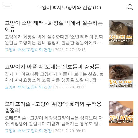
고양이 백서/고양이와 건강 (15)
고양이 소변 테러 - 화장실 밖에서 실수하는
이유
고양이가 화장실 밖에 실수한다면?소변 테러의 진짜
원인들 고양이는 원래 굉장히 깔끔한 동물이에요. 화
장실 외에 다른 곳에 실수하는 일은 거의 없습니다.
고양이 백서/고양이와 건강
2026. 7. 27. 15:15
그런데 이렇게 깔끔한 고양이가 갑자기 화장실이 아
닌 곳에 오줌을 싸고 소변 테러를 시작했다면, 분명
한 이유가 있는 거예요. 원인을 정확히 파악하고 꼭
고양이가 아플 때 보내는 신호들과 증상들
해결해주셔야 해요.​1. 건강 문제일 수 있어요갑자기
집사, 나 아프다옹!고양이가 아플 때 보내는 신호, 놓
화장실 실수를 시작했다면 가장 먼저 확인해봐야 할
치지 마세요평소와 조금 다른 행동을 보일 때, 집사
게 건강 문제예요. 혹시 아픈 곳이 없는지 꼭 체크해
라면 누구나 가슴이 철렁 내려앉는 순간이 있어요.
고양이 백서/고양이와 건강
2026. 7. 23. 09:00
보셔야 해요. 화장실 실수의 원인이 되는 대표적인
어딘가 아프거나 몸이 불편할 때 고양이는 평소와 다
질병들은 아래와 같으니 꼭 참고해주세요. 요로 감염
른 모습을 보이기 마련이거든요. 문제는 고양이가 본
증(UTI)결정뇨(소변 속 결정·결석)방광염, 특발성 방
능적으로 아픔을 숨기려는 습성이 아주 강한 동물이
오메프라졸 - 고양이 위장약 효과와 부작용
광염(FIC)방광결석신장병, 신부전갑상선 기능 항진
라는 점이에요. 그래서 겉으로는 티가 잘 안 나는 작
총정리
증관절염 특히 관절염처럼 움직임이 불편한 질환은
은 신호들을 보호자가 얼마나 예리하게 알아채느냐
오메프라졸 - 고양이 위장약고양이들은 생각보다 자
..
가 정말 중요해요. 오늘은 무심코 지나치면 위험할
주 위장병에 걸립니다.가볍게 넘어가는 경우도 많지
수 있는 고양이의 이상 증상들을 정리해봤어요. 눈
만병원에 가서 약을 처방 받아 먹어야 하는 경우도
고양이 백서/고양이와 건강
2026. 7. 20. 09:12
깜빡임과 콧물, 가볍게 넘기지 마세요한쪽 눈을 자꾸
있죠. 그런 고양이 위장약 중 하나가 바로 오메프라