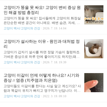
깜빡인다면 단순히 눈에 이물질이 들어간 것일 수도
졸입니다.오메프라졸은 위산 분비량을 조절해주는위
있지만, 허피스 바이러스로 인한 결막염일 가능성도
장 관련 약물이에요. 원래는 사람이 복용하는 약이지
고양이가 똥을 못 싸요! 고양이 변비 증상 원
꽤 높아요. 이럴 땐 고양이가 눈을 발로 긁지 못하도
만,고양이의 소화불량이나 위염,위궤양 같은 위장 질
인 해결 방법 총정리
록 바로..
환 치료에도종종 처방되는 약이랍니다.​저희 집 쏘피
고양이가 똥을 못 싸요! 집사들에게 고양이의 화장실
는 이따금씩 사료를 거부하는 시기가 있는데,그때마
은단순한 배변 공간이 아니에요. 배변 습관, 자세, 변
다 병원에서 건강검진을 해봐도딱히 이상 소견이 없
의 형태 하나하나가고양이의 건강 상태를 보여주는
고양이 백서/고양이와 건강
2026. 7. 19. 14:04
고 수치도 전부 정상 범위로 나와요.그래서 병원에서
중요한 신호이기 때문에,고양이를 키우다 보면 자연
는 가벼운 위염 정도로 판단하고약을 처방해주시곤
스럽게화장실에 자주 눈길이 가게 되죠. 그런데 이런
해요. 또 갑자기 사료를 소화하지 못하고 게워내기
배변 관련 이슈 중에서생각보다 흔하게 겪는 문제가
고양이가 설사하는 이유 - 원인과 대처법 정
시작하면하루씩 걸러가며 구토를 반복하는데,이때도
바로 '변비'예요. 생각보다 많은 고양이들이 겪는 문
리
활동성이나 배변은 특별히..
제라서집사의 세심한 관찰과 관리가 꼭 필요합니다.
고양이가 갑자기 설사를 하면 정말 가슴이 철렁하죠.
저희 집 쏘피도 완전한 변비까지는 아니지만변이 늘
가벼운 증상으로 하루 만에 좋아지기도 하지만,때로
단단한 편이고가벼운 변비 경향이 있어서,저 역시 늘
는 심각한 질환의 신호일 수도 있어서일단 우리 고양
고양이 백서/고양이와 건강
2026. 7. 18. 19:39
신경 쓰고 있는 부분이에요. 오늘은 고양이 변비가
이가 설사를 하기 시작하면집사들은 멘붕을 겪게 됩
왜 생기는지,어떤 증상으로 나타나는지,그리고 어떻
니다. 일반적으로 고양이가 설사를 할 때먼저 나이대
게 예방하고 관리할 수 있는지정리해 보려고 해요.​
별 주요 원인을 살펴볼게요. 아깽이: 범백혈구 감소
고양이 이갈이 언제 어떻게 하나요? 시기와
고양이 변비, 이런 증상을 보인다면 의심해보세요 고
증(파보 바이러스), 코로나 장염 등성묘: 식이성 장염
증상 // 염증 (치주염과 치은염)
양이..
이나 스트레스성 대장염노령묘: 췌장염, 간 질환, 종
고양이들도 이갈이를 한다는 사실 알고 계신가요? 사
양 등 심각한 질환 주의 물론 이렇게 딱 정해진 건 아
람과 똑같이 유치가 빠지고 영구치가 난답니다. 이걸
닙니다.어린 고양이도 췌장염이나 간 질환에 걸릴 수
모르고 있다가 고양이 이빨 빠진 걸 보면 사실 엄청
고양이 백서/고양이와 건강
2022. 3. 19. 09:10
있죠. 그렇기 때문에 일단 고양이가 설사를 한다면병
당황스러울 수밖에 없는데요, 저도 첫 고양이 키울
원에 바로 문의를 해보시는 것이 좋아요. 변 상태로
때 아무것도 모르고 있다가 이빨 빠진 걸 보고 너무
보는 건강변은 고양이 건강의 척도입니다. 피가 섞여