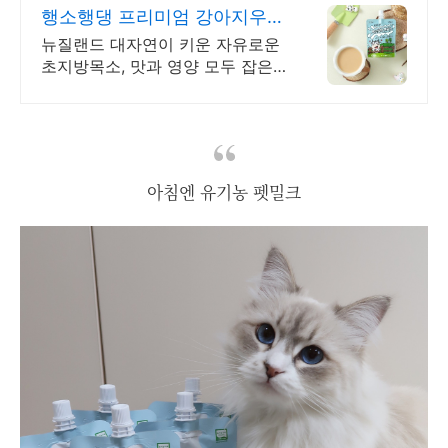
행소행댕 프리미엄 강아지우유
무항생제 청정 뉴질랜드 소
뉴질랜드 대자연이 키운 자유로운
초지방목소, 맛과 영양 모두 잡은
프리미엄 펫밀크 한 팩 100ml 아기
부터 노령견, 멍플루언서들도 즐기
는 행소행댕 펫밀크!
아침엔 유기농 펫밀크