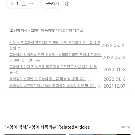
1
구독하기
'
고양이 백서
>
고양이 제품리뷰
' 카테고리의 다른 글
원더 샌드 고양이 벤토나이트 모래 // 찐 후기와 리뷰 :: 집사 추
2022.03.25
천템
(0)
고양이와 강아지를 위한 영양제 - 씽크라이크펫 프레시 오메가-
2022.03.18
3 Feat. 공구안내
(0)
고양이 강아지 펫 탈취제 라포그 데오드란트 사용 후기 및 리
2022.01.18
뷰
(0)
2022.01.16
옥희독희 별의별 // 고양이 장난감 리뷰 및 솔직 후기
(0)
2021.12.07
옥희독희 냥혼자산다 // 특대형 고양이 숨숨집 리뷰 및 후기
(1)
'고양이 백서/고양이 제품리뷰' Related Articles
more