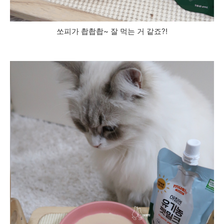
쏘피가 촵촵촵~ 잘 먹는 거 같죠?!