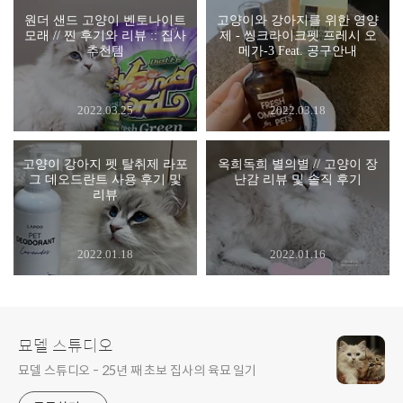
원더 샌드 고양이 벤토나이트
고양이와 강아지를 위한 영양
모래 // 찐 후기와 리뷰 :: 집사
제 - 씽크라이크펫 프레시 오
추천템
메가-3 Feat. 공구안내
2022.03.25
2022.03.18
고양이 강아지 펫 탈취제 라포
옥희독희 별의별 // 고양이 장
그 데오드란트 사용 후기 및
난감 리뷰 및 솔직 후기
리뷰
2022.01.18
2022.01.16
묘델 스튜디오
묘델 스튜디오 - 25년 째 초보 집사의 육묘 일기